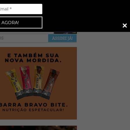
Espresso 92
•
NAS BANCAS
•
 AGORA!
a revista
anuncie
pontos de venda
OS
ASSINE JÁ!