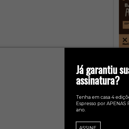
col
Já garantiu su
assinatura?
Tenha em casa 4 ediçõ
Espresso por APENAS 
ano.
ASSINE