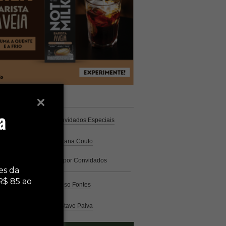
unistas
Espresso
a
Coluna Café
por Convidados Especiais
Na cozinha
por Cristiana Couto
Café com História
por Convidados
Especiais
es da
R$ 85 ao
Análise
por Caio Alonso Fontes
Pelo Mundo
por Gustavo Paiva