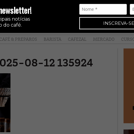
newsletter!
pais notícias
INSCREVA-SE
 do café.
CAFÉ & PREPAROS
BARISTA
CAFEZAL
MERCADO
CURS
 2025-08-12 135924