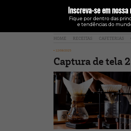
Inscreva-se em nossa 
Fique por dentro das princi
e tendências do mundo
HOME
RECEITAS
CAFETERIAS
•
12/08/2025
Captura de tela