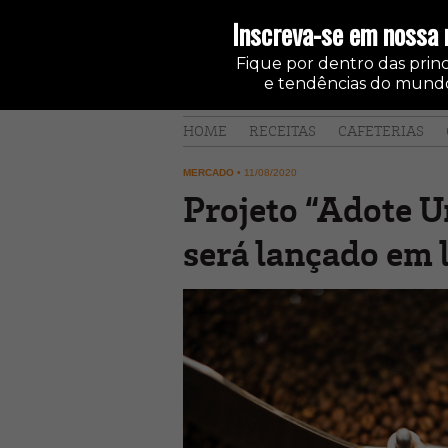
Inscreva-se em nossa 
Fique por dentro das princi
e tendências do mundo
HOME
RECEITAS
CAFETERIAS
MERCADO
•
11/08/2020
Projeto “Adote 
será lançado em 