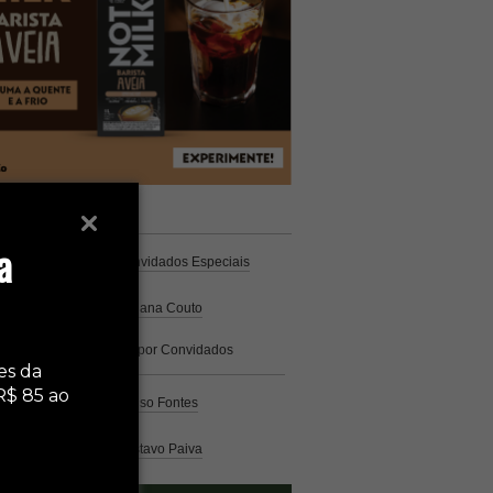
unistas
Espresso
a
Coluna Café
por Convidados Especiais
Na cozinha
por Cristiana Couto
Café com História
por Convidados
Especiais
es da
R$ 85 ao
Análise
por Caio Alonso Fontes
Pelo Mundo
por Gustavo Paiva