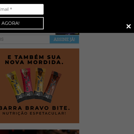
Espresso 92
•
NAS BANCAS
•
 AGORA!
a revista
anuncie
pontos de venda
OS
ASSINE JÁ!