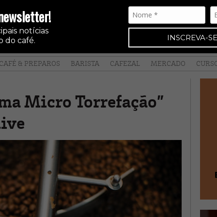
newsletter!
pais notícias
INSCREVA-SE
 do café.
CAFÉ & PREPAROS
BARISTA
CAFEZAL
MERCADO
CURS
Uma Micro Torrefação”
live