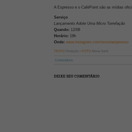
A Espresso e o CaféPoint são as mídias oficia
Serviço
Lançamento Adote Uma Micro Torrefação
Quando:
12/08
Horário:
19h
Onde:
www.instagram.com/revistaespresso
TEXTO
Redação •
FOTO
Alexia Santi
Comentários
DEIXE SEU COMENTÁRIO