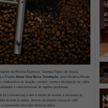
Instagram da Revista Espresso, Georgia Franco de Souza,
rá o Projeto
Adote Uma Micro Torrefação
, uma iniciativa Mundo
o colaborativa de doação, compra, venda e divulgação de cafés
alidades e características de regiões produtoras.
-19 (coronavírus) e tem o intuito de auxiliar a retomada do
nião de toda a cadeia, através da doação mútua de café
ue o consumidor descubra diversos grãos.