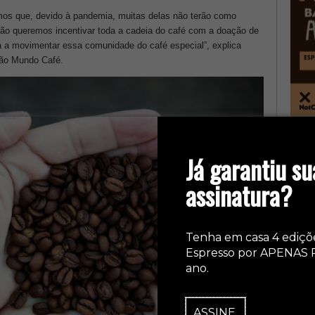
os que, devido à pandemia, muitas delas não terão como
ntão queremos incentivar toda a cadeia do café com a doação de
á a movimentar essa comunidade do café especial”, explica
ção Mundo Café.
col
Já garantiu su
assinatura?
Tenha em casa 4 ediçõ
Espresso por APENAS 
ano.
ASSINE