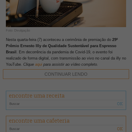
Foto: Divulgação
Nesta quarta-feira (7) aconteceu a cerimônia de premiação do
29º
Prêmio Ernesto Illy de Qualidade Sustentável para Espresso
Brasil
. Em decorrência da pandemia de Covid-19, o evento foi
realizado de forma digital, com transmissão ao vivo no canal da illy no
YouTube.
Clique
aqui
para assistir ao vídeo completo.
CONTINUAR LENDO
“O agricultor brasileiro segue fazendo sua parte, trabalhando de forma
sustentável e produzindo um café de alta qualidade, mesmo nesse
período difícil”, disse Andrea Illy, presidente da illycaffè, diretamente
encontre uma receita
de Trieste, na Itália. “De forma satisfatória, entregam tanto quantidade
quanto qualidade, abastecendo o mercado com volumes desejados de
café de excelência, padrão illy”, comentou.
encontre uma cafeteria
Além dos tradicionais vencedores regionais e nacionais, a edição
contou com as categorias
Classificador do Ano
, que premia o