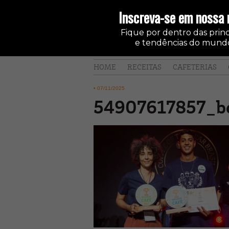
Inscreva-se em nossa 
Fique por dentro das princi
e tendências do mundo
HOME
RECEITAS
CAFETERIAS
•
07/11/2025
54907617857_b