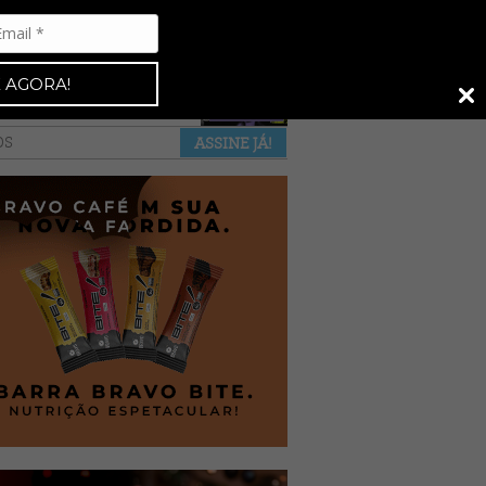
Espresso 92
•
NAS BANCAS
•
 AGORA!
a revista
anuncie
pontos de venda
OS
ASSINE JÁ!