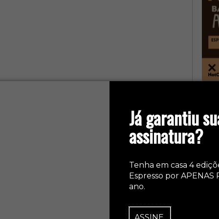
col
Já garantiu su
assinatura?
Tenha em casa 4 ediçõ
Espresso por APENAS 
ano.
ASSINE