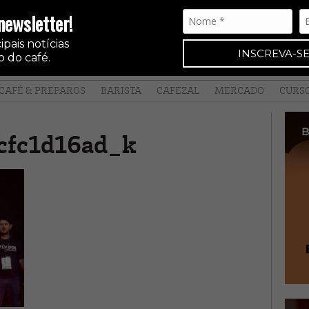
newsletter!
pais notícias
INSCREVA-SE
 do café.
CAFÉ & PREPAROS
BARISTA
CAFEZAL
MERCADO
CURS
cfc1d16ad_k