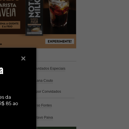
unistas
Espresso
a
Coluna Café
por Convidados Especiais
Na cozinha
por Cristiana Couto
Café com História
por Convidados
Especiais
es da
R$ 85 ao
Análise
por Caio Alonso Fontes
Pelo Mundo
por Gustavo Paiva