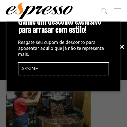
T
Ganhe um desconto exclusivo
O
G
para arrasar com estilo!
Inscreva-se em nossa newsletter!
G
L
Fique por dentro das principais notícias
E
Resgate seu cupom de desconto para
e tendências do mundo do café.
M
aposentar aquilo que já não te representa
E
•
20/02/2026
mais.
N
Captura de tela 2026-02-20 175943
U
ASSINE
INSCREVA-SE AGORA!