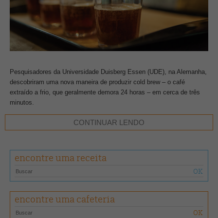
Pesquisadores da Universidade Duisberg Essen (UDE), na Alemanha,
descobriram uma nova maneira de produzir cold brew – o café
extraído a frio, que geralmente demora 24 horas – em cerca de três
minutos.
CONTINUAR LENDO
Normalmente, o cold brew necessita que os grãos fiquem em contato
com a água gelada por várias horas antes de serem consumidos. O
resultado é uma bebida refrescante que pode ser combinada com
encontre uma receita
leite, gelo, álcool ou rodelas de limão e laranja.
Por outro lado, o método alemão garante os mesmos resultados em
um menor espaço de tempo. O processo de extração utiliza uma
encontre uma cafeteria
técnica chamada de síntese e processamento de colóides a laser –
método que separa sólidos metálicos em soluções solventes. Para