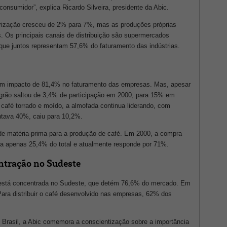
onsumidor”, explica Ricardo Silveira, presidente da Abic.
irização cresceu de 2% para 7%, mas as produções próprias
 Os principais canais de distribuição são supermercados
que juntos representam 57,6% do faturamento das indústrias.
 com impacto de 81,4% no faturamento das empresas. Mas, apesar
m grão saltou de 3,4% de participação em 2000, para 15% em
café torrado e moído, a almofada continua liderando, com
tava 40%, caiu para 10,2%.
 de matéria-prima para a produção de café. Em 2000, a compra
ava apenas 25,4% do total e atualmente responde por 71%.
ntração no Sudeste
l está concentrada no Sudeste, que detém 76,6% do mercado. Em
ara distribuir o café desenvolvido nas empresas, 62% dos
 Brasil, a Abic comemora a conscientização sobre a importância