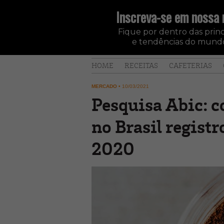
Inscreva-se em nossa 
Fique por dentro das princi
e tendências do mundo
HOME
RECEITAS
CAFETERIAS
MERCADO
•
10/03/2021
Pesquisa Abic: c
no Brasil regist
2020