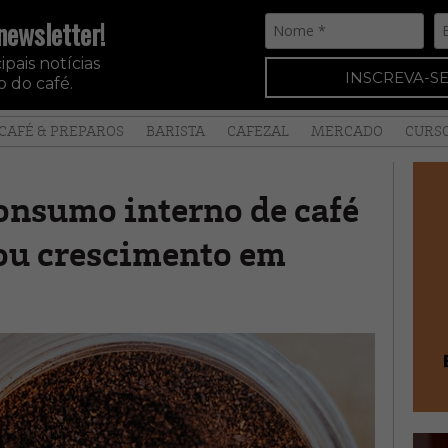
newsletter!
pais notícias
INSCREVA-SE
 do café.
CAFÉ & PREPAROS
BARISTA
CAFEZAL
MERCADO
CURS
onsumo interno de café
rou crescimento em