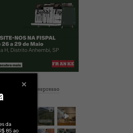
revistaespresso
a
es da
R$ 85 ao