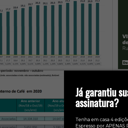
Já garantiu su
assinatura?
Tenha em casa 4 ediçõ
Espresso por APENAS 