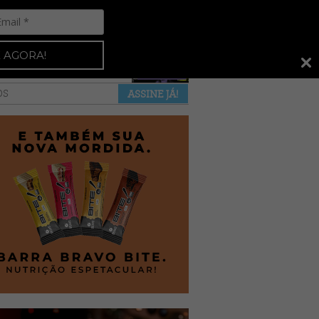
Espresso 92
•
NAS BANCAS
•
 AGORA!
a revista
anuncie
pontos de venda
OS
ASSINE JÁ!