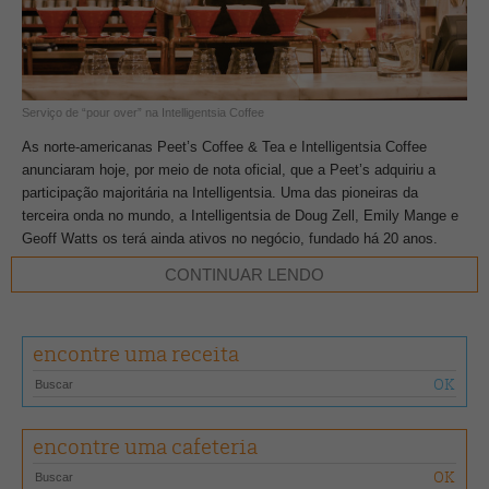
Serviço de “pour over” na Intelligentsia Coffee
As norte-americanas Peet’s Coffee & Tea e Intelligentsia Coffee
anunciaram hoje, por meio de nota oficial, que a Peet’s adquiriu a
participação majoritária na Intelligentsia. Uma das pioneiras da
terceira onda no mundo, a Intelligentsia de Doug Zell, Emily Mange e
Geoff Watts os terá ainda ativos no negócio, fundado há 20 anos.
Hoje a marca nascida em Chicago mantém operação também em Los
CONTINUAR LENDO
Angeles, São Francisco e Nova York e, além da torrefação e área
educacional, opera 10 cafeterias. “Peet’s foi onde eu comecei minha
carreira no café e estou muito contente por trabalhar com eles
encontre uma receita
novamente”, declarou Doug.
A Intelligentsia é reconhecida mundialmente pelo programa de direct
trade (comércio direto) com produtores de todo o mundo. Anualmente
encontre uma cafeteria
eles realizam um encontro entre esses fornecedores para que
conheçam mais sobre toda a cadeia produtiva do café, o ECW