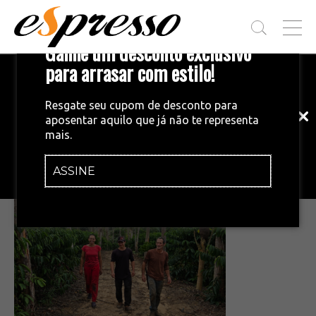
T
Ganhe um desconto exclusivo
O
G
para arrasar com estilo!
Inscreva-se em nossa newsletter!
G
L
Fique por dentro das principais notícias
E
Resgate seu cupom de desconto para
e tendências do mundo do café.
M
aposentar aquilo que já não te representa
E
•
01/12/2025
mais.
N
Captura de tela 2025-12-01 164538
U
ASSINE
INSCREVA-SE AGORA!