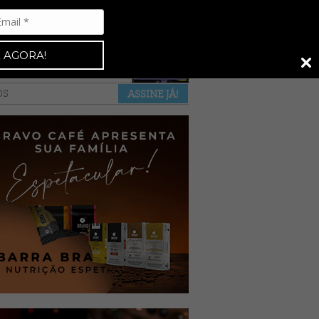
Espresso 92
•
NAS BANCAS
•
 AGORA!
a revista
anuncie
pontos de venda
OS
ASSINE JÁ!