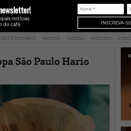
newsletter!
pais notícias
INSCREVA-SE
 do café.
CAFÉ & PREPAROS
BARISTA
CAFEZAL
MERCADO
CURS
Copa São Paulo Hario