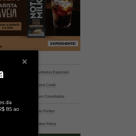
unistas
Espresso
a
Coluna Café
por Convidados Especiais
Na cozinha
por Cristiana Couto
Café com História
por Convidados
Especiais
es da
R$ 85 ao
Análise
por Caio Alonso Fontes
Pelo Mundo
por Gustavo Paiva