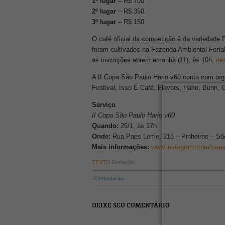
1º lugar
– R$ 700
2º lugar
– R$ 350
3º lugar
– R$ 150
O café oficial da competição é da variedad
foram cultivados na Fazenda Ambiental Forta
as inscrições abrem amanhã (11), às 10h,
nes
A II Copa São Paulo Hario v60 conta com org
Festival, Isso É Café, Flavors, Hario, Bunn, C
Serviço
II Copa São Paulo Hario v60
Quando:
25/1, às 17h
Onde:
Rua Paes Leme, 215 – Pinheiros – Sã
Mais informações:
www.instagram.com/copa
TEXTO
Redação
Comentários
DEIXE SEU COMENTÁRIO