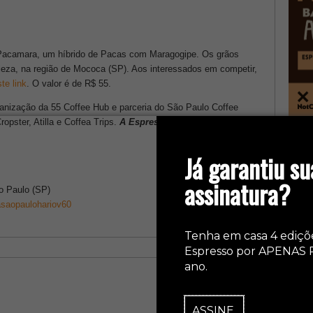
e Pacamara, um híbrido de Pacas com Maragogipe. Os grãos
leza, na região de Mococa (SP). Aos interessados em competir,
te link
. O valor é de R$ 55.
anização da 55 Coffee Hub e parceria do São Paulo Coffee
ropster, Atilla e Coffea Trips.
A Espresso é mídia oficial
.
col
Já garantiu su
assinatura?
o Paulo (SP)
saopaulohariov60
Tenha em casa 4 ediçõ
Espresso por APENAS 
ano.
ASSINE