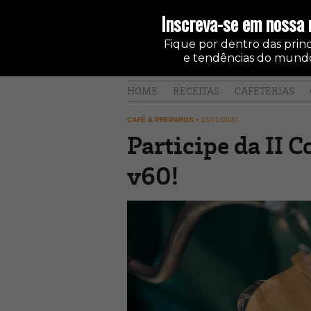
Inscreva-se em nossa 
Fique por dentro das princi
e tendências do mundo
HOME
RECEITAS
CAFETERIAS
CAFÉ & PREPAROS
•
10/01/2020
Participe da II 
v60!