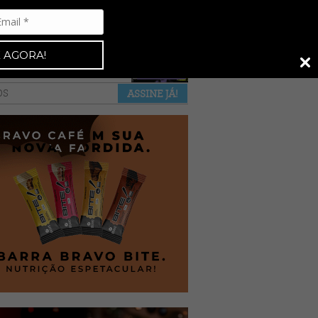
Espresso 92
•
NAS BANCAS
•
 AGORA!
a revista
anuncie
pontos de venda
OS
ASSINE JÁ!