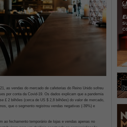
021, as vendas do mercado de cafeterias do Reino Unido sofreu
es por conta da Covid-19. Os dados explicam que a pandemia
e £ 2 bilhões (cerca de US $ 2,8 bilhões) do valor de mercado,
nos, que o segmento registrou vendas negativas (-39%) e
am ao fechamento temporário de lojas e vendas apenas no