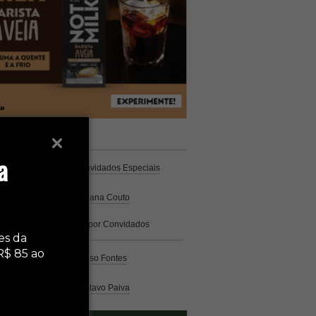
unistas
Espresso
a
Coluna Café
por Convidados Especiais
Na cozinha
por Cristiana Couto
Café com História
por Convidados
Especiais
es da
R$ 85 ao
Análise
por Caio Alonso Fontes
Pelo Mundo
por Gustavo Paiva