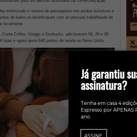
ontribuíram para um declínio acentuado na comercialização.
ha minimizado o número de passageiros nos pontos turísticos e
entos de bairro se
beneficiaram com as pessoas trabalhando de
r localmente.
, Costa Coffee, Greggs e Starbucks, adicionaram 56, 28 e 30
16 lojas e agora opera 648 pontos de venda no Reino Unido.
col
Já garantiu su
assinatura?
Tenha em casa 4 ediçõ
Espresso por APENAS 
ano.
ASSINE