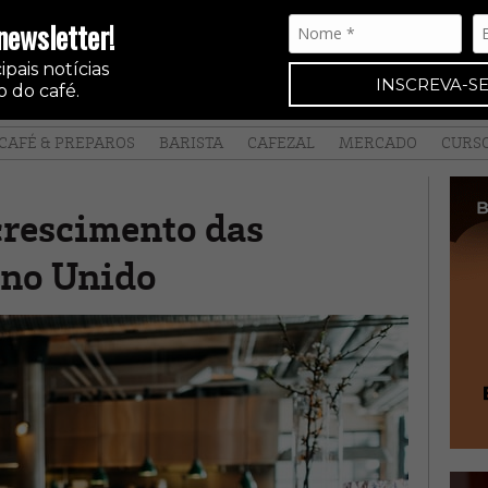
newsletter!
pais notícias
INSCREVA-SE
 do café.
CAFÉ & PREPAROS
BARISTA
CAFEZAL
MERCADO
CURS
crescimento das
ino Unido