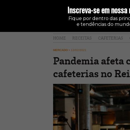
Inscreva-se em nossa 
Fique por dentro das princi
e tendências do mundo
HOME
RECEITAS
CAFETERIAS
MERCADO
•
12/02/2021
Pandemia afeta 
cafeterias no Re