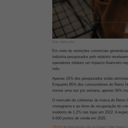
Foto: Alphacolor
Em meio às restrições comerciais generaliza
indústria pesquisados ​​pelo relatório revela
operadores relatam um impacto financeiro neg
mês.
Apenas 15% dos pesquisados ​​estão otimista
Enquanto 85% dos consumidores do Reino Unid
menos uma vez por semana, apenas 56% mant
O mercado de cafeterias de marca do Reino U
cronograma e ao ritmo de recuperação do cor
modesto de 1,2% nas lojas em 2022. A expect
9.600 pontos de venda em 2025.
TEXTO
As informações são do Global Coffee Report /