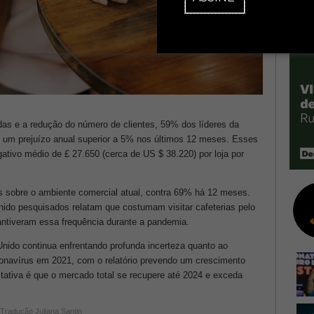
das e a redução do número de clientes, 59% dos líderes da
ram um prejuízo anual superior a 5% nos últimos 12 meses. Esses
ativo médio de £ 27.650 (cerca de US $ 38.220) por loja por
s sobre o ambiente comercial atual, contra 69% há 12 meses.
o pesquisados ​​relatam que costumam visitar cafeterias pelo
iveram essa frequência durante a pandemia.
nido continua enfrentando profunda incerteza quanto ao
onavírus em 2021, com o relatório prevendo um crescimento
ativa é que o mercado total se recupere até 2024 e exceda
 Tradução Juliana Santin