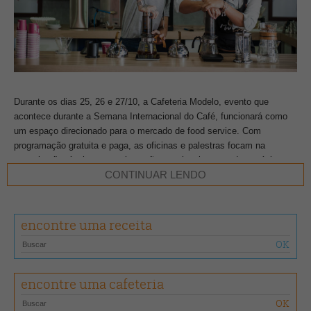
Durante os dias 25, 26 e 27/10, a Cafeteria Modelo, evento que
acontece durante a Semana Internacional do Café, funcionará como
um espaço direcionado para o mercado de food service. Com
programação gratuita e paga, as oficinas e palestras focam na
capacitação técnica e na orientação em planejamento de negócios,
CONTINUAR LENDO
ajudando quem pretende montar sua própria cafeteria.
As palestras gratuitas, que possuem os temas “Café e Pessoas – A
encontre uma receita
Importância Do Bom Atendimento”, “Oficina de Qualidade da Água” e
“Franquia ou Loja Própria? Aprenda com quem Empreende”, serão
dadas no dia 25/10 por profissionais como Leonardo Gonçalves,
barista e vencedor do Campeonato Brasileiro de Aeropress 2017; Luis
Ponciano, da Everpure Pentair; Deiverson Migliatti, proprietário do
encontre uma cafeteria
Sterna Café e Bruno Gomes, gerente de operações.