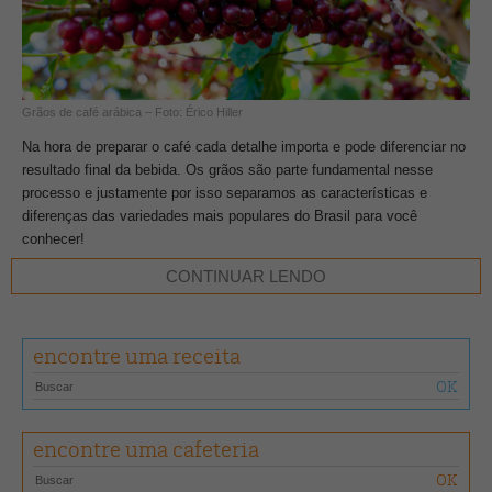
Grãos de café arábica – Foto: Érico Hiller
Na hora de preparar o café cada detalhe importa e pode diferenciar no
resultado final da bebida. Os grãos são parte fundamental nesse
processo e justamente por isso separamos as características e
diferenças das variedades mais populares do Brasil para você
conhecer!
CONTINUAR LENDO
O fruto do café é formado por:
Casca
– com o amadurecimento, ela passa de verde à vermelha ou
encontre uma receita
amarela
Polpa
– fica situada logo abaixo da casca, sendo bastante carnuda
encontre uma cafeteria
Mucilagem
– camada viscosa, rica em açúcares, situada entre a
polpa e o pergaminho