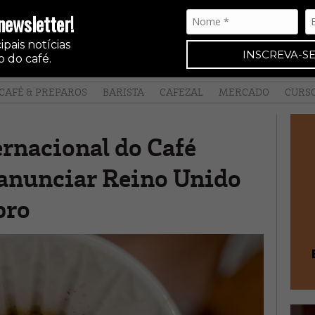
newsletter!
pais notícias
INSCREVA-SE
 do café.
CAFÉ & PREPAROS
BARISTA
CAFEZAL
MERCADO
CURS
rnacional do Café
a anunciar Reino Unido
bro