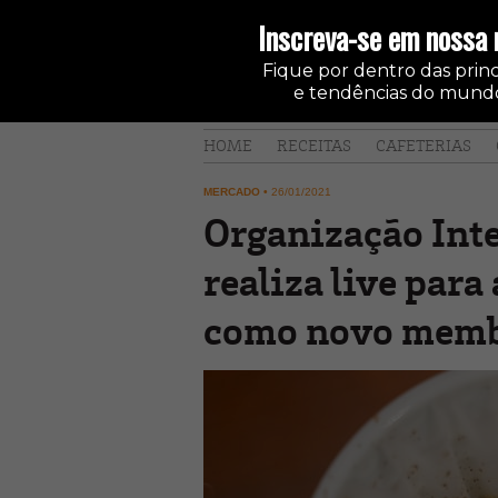
Inscreva-se em nossa 
Fique por dentro das princi
e tendências do mundo
HOME
RECEITAS
CAFETERIAS
MERCADO
•
26/01/2021
Organização Inte
realiza live par
como novo mem