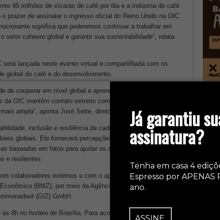
e 95 milhões de xícaras de café por dia e a indústria do café
o prazer de assinalar o ingresso oficial do Reino Unido na OIC
cionante significa que poderemos continuar a trabalhar em
setor cafeeiro global e garantir sua sustentabilidade”, relata
IC será lançada neste evento virtual e compartilhada com os
e global do
café e do desenvolvimento.
e de cooperar em nível global e aprender com as experiências
col
s da OIC mantêm contato estreito com o setor privado, parcerias
Já garantiu su
mais ampla”, aponta José Sette, diretor-executivo da OIC.
assinatura?
abilidade, inclusão e resiliência da cadeia de valor global do
alores globais. Ele fornecerá percepções com base em análises
as baseadas em fatos para ajudar os cafeicultores e todo o
s e resilientes.
Tenha em casa 4 ediçõ
 com colaboradores externos e com o apoio do Ministério Federal
Espresso por APENAS 
Econômico (BMZ), por meio da Agência de Cooperação Alemã,
ano.
usammenarbeit (GIZ) GmbH.
às 8h no horário de Brasília. Para acompanhar o relatório, basta
ASSINE