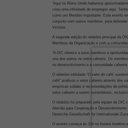
“Aqui no Reino Unido bebemos aproximadament
criou uma infinidade de empregos aqui. Tenho 
como um Membro importante. Este evento emo
conjunto com outros membros, para defender o 
Victoria.
A segunda edição do relatório principal da O
Membros da Organização e com a comunidad
“A OIC oferece a seus membros a oportunidad
uns dos outros no setor cafeeiro. Os membro
no desenvolvimento e a comunidade cafeeira 
O relatório intitulado
“O valor do café: sustent
café”
analisou o setor cafeeiro através dos v
empíricas sólidas e recomendações de polític
setor cafeeiro a serem sustentáveis, inclusivo
O relatório foi preparado pela equipe da OIC
Alemão para Cooperação e Desenvolvimento 
Deutsche Gesellschaft für Internationale Z
O evento começa às 11h no horário londrino e 