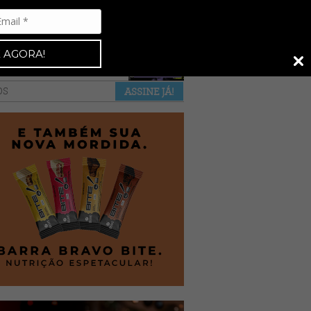
Espresso 92
•
NAS BANCAS
•
 AGORA!
a revista
anuncie
pontos de venda
OS
ASSINE JÁ!