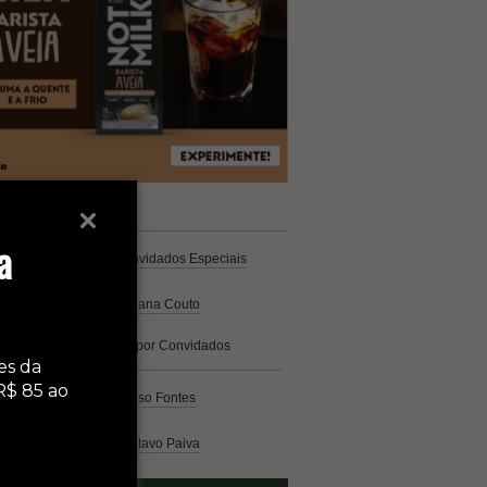
unistas
Espresso
a
Coluna Café
por Convidados Especiais
Na cozinha
por Cristiana Couto
Café com História
por Convidados
Especiais
es da
R$ 85 ao
Análise
por Caio Alonso Fontes
Pelo Mundo
por Gustavo Paiva