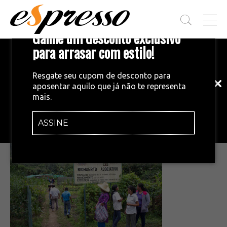
T
Ganhe um desconto exclusivo
O
G
para arrasar com estilo!
Inscreva-se em nossa newsletter!
G
L
Fique por dentro das principais notícias
E
Resgate seu cupom de desconto para
e tendências do mundo do café.
M
aposentar aquilo que já não te representa
E
•
17/12/2014
mais.
N
coffee_kids_organization
U
ASSINE
INSCREVA-SE AGORA!