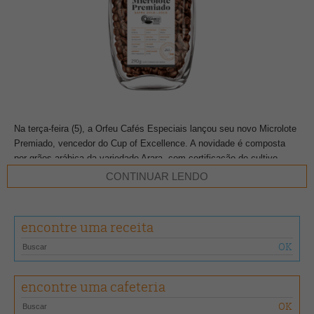
Na terça-feira (5), a Orfeu Cafés Especiais lançou seu novo Microlote
Premiado, vencedor do Cup of Excellence. A novidade é composta
por grãos arábica da variedade Arara, com certificação de cultivo
100% orgânico pela Ecocert.
CONTINUAR LENDO
Plantado a 1.300 metros de altitude, na Fazenda Sertãozinho, sul de
Minas Gerais, o café é da safra 2018/2019 e passou por colheita
encontre uma receita
manual, não recebendo aditivos químicos ou defensivos agrícolas em
seu processo. Já na xícara, a marca garante que possui corpo médio
e aveludado, com notas de mel e especiarias.
encontre uma cafeteria
Para Amanda Capucho, CEO da Orfeu, o investimento em cafés
orgânicos de qualidade é motivo de orgulho. “Este café quebra