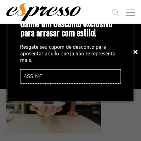
T
Ganhe um desconto exclusivo
O
G
para arrasar com estilo!
Inscreva-se em nossa newsletter!
G
L
Fique por dentro das principais notícias
E
Resgate seu cupom de desconto para
e tendências do mundo do café.
M
aposentar aquilo que já não te representa
E
mais.
N
•
30/09/2015
U
ASSINE
INSCREVA-SE AGORA!