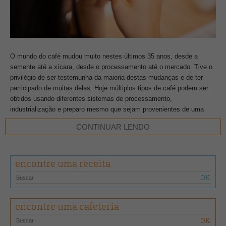
O mundo do café mudou muito nestes últimos 35 anos, desde a
semente até a xícara, desde o processamento até o mercado. Tive o
privilégio de ser testemunha da maioria destas mudanças e de ter
participado de muitas delas. Hoje múltiplos tipos de café podem ser
obtidos usando diferentes sistemas de processamento,
industrialização e preparo mesmo que sejam provenientes de uma
mesma origem ou da mesma fazenda.
CONTINUAR LENDO
Após séculos em que existiam apenas cafés naturais e lavados, os
anos 90 presenciaram a inclusão do sistema cereja descascado,
encontre uma receita
desenvolvido no Brasil, cujo produto final é chamado de CD (Cereja
Descascado) e também de “honey”. Mais tarde, novamente no Brasil
e aos poucos em outros países, o cereja descascado feito a partir de
cerejas sobremaduras e verdes passou a melhorar as características
encontre uma cafeteria
na xícara de matérias-primas cuja qualidade não é ideal.