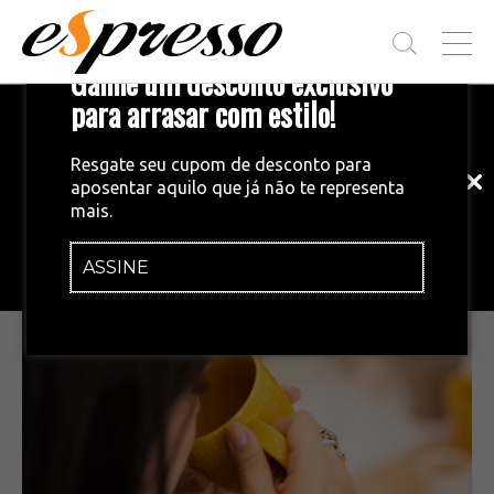
T
Ganhe um desconto exclusivo
O
G
para arrasar com estilo!
Inscreva-se em nossa newsletter!
G
L
Fique por dentro das principais notícias
E
Resgate seu cupom de desconto para
e tendências do mundo do café.
M
aposentar aquilo que já não te representa
E
MERCADO
•
19/07/2023
mais.
N
O incrível mundo novo do café
U
ASSINE
INSCREVA-SE AGORA!