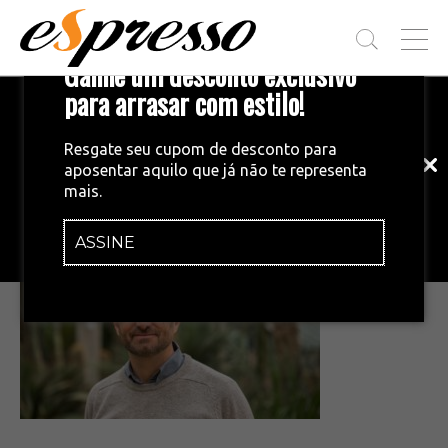
T
Ganhe um desconto exclusivo
O
G
para arrasar com estilo!
Inscreva-se em nossa newsletter!
G
L
Fique por dentro das principais notícias
E
Resgate seu cupom de desconto para
e tendências do mundo do café.
M
aposentar aquilo que já não te representa
E
•
22/09/2025
mais.
N
download (4)
U
ASSINE
INSCREVA-SE AGORA!