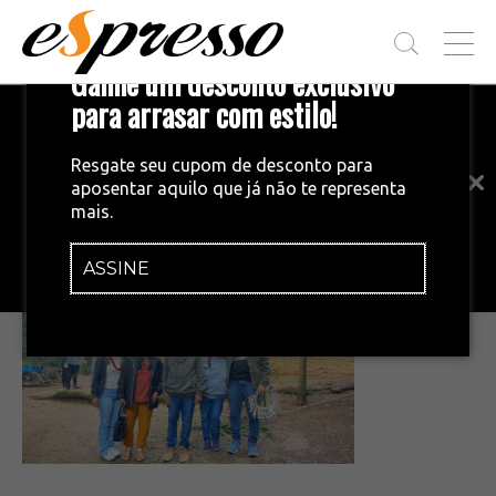
T
Ganhe um desconto exclusivo
O
G
para arrasar com estilo!
Inscreva-se em nossa newsletter!
G
L
Fique por dentro das principais notícias
E
Resgate seu cupom de desconto para
e tendências do mundo do café.
M
aposentar aquilo que já não te representa
E
•
08/01/2026
mais.
N
celesty e familia
U
ASSINE
INSCREVA-SE AGORA!