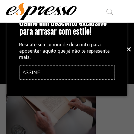
T
Ganhe um desconto exclusivo
O
G
para arrasar com estilo!
Inscreva-se em nossa newsletter!
G
L
Fique por dentro das principais notícias
E
Resgate seu cupom de desconto para
e tendências do mundo do café.
M
aposentar aquilo que já não te representa
E
•
08/07/2025
mais.
N
Captura de tela 2025-07-08 144140
U
ASSINE
INSCREVA-SE AGORA!