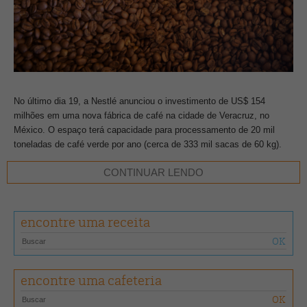
No último dia 19, a Nestlé anunciou o investimento de US$ 154
milhões em uma nova fábrica de café na cidade de Veracruz, no
México. O espaço terá capacidade para processamento de 20 mil
toneladas de café verde por ano (cerca de 333 mil sacas de 60 kg).
CONTINUAR LENDO
O crescimento do café nos últimos anos fez com que a empresa
buscasse novos investimentos, percebendo no México um grande
potencial. De acordo com a editora financeira internacional dos
encontre uma receita
Estados Unidos, Dow Jones Newswires, a nova fábrica empregará
inicialmente cerca de 250 funcionários, com o objetivo de alcançar
1.200 pessoas , conforme crescimento. A Nestlé estima que a planta
deva gerar de 2.500 a 12 mil empregos em plena atividade.
encontre uma cafeteria
TEXTO
Redação •
FOTO
Alexia Santi