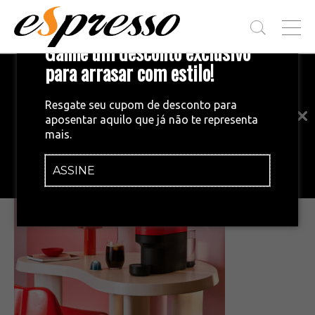
T
Ganhe um desconto exclusivo
O
G
para arrasar com estilo!
Inscreva-se em nossa newsletter!
G
L
Fique por dentro das principais notícias
E
Resgate seu cupom de desconto para
e tendências do mundo do café.
M
aposentar aquilo que já não te representa
E
•
27/03/2023
mais.
N
unnamed (35)
U
ASSINE
INSCREVA-SE AGORA!