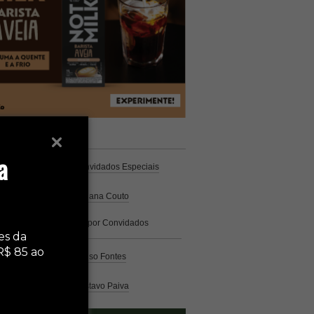
unistas
Espresso
a
Coluna Café
por Convidados Especiais
Na cozinha
por Cristiana Couto
Café com História
por Convidados
Especiais
es da
R$ 85 ao
Análise
por Caio Alonso Fontes
Pelo Mundo
por Gustavo Paiva