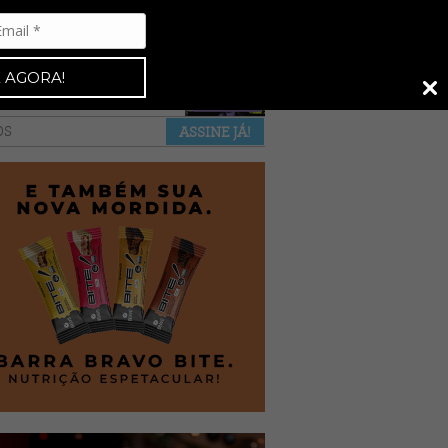
Espresso 92
•
NAS BANCAS
•
 AGORA!
a revista
anuncie
pontos de venda
OS
ASSINE JÁ!