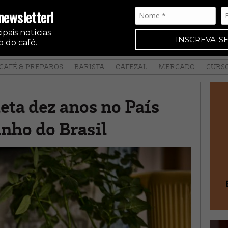
newsletter!
pais notícias
INSCREVA-SE
 do café.
CAFÉ & PREPAROS
BARISTA
CAFEZAL
MERCADO
CURS
ta dez anos no País
nho do Brasil