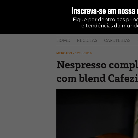
Inscreva-se em nossa 
Fique por dentro das princi
e tendências do mundo
HOME
RECEITAS
CAFETERIAS
MERCADO
•
12/08/2016
Nespresso comple
com blend Cafezi