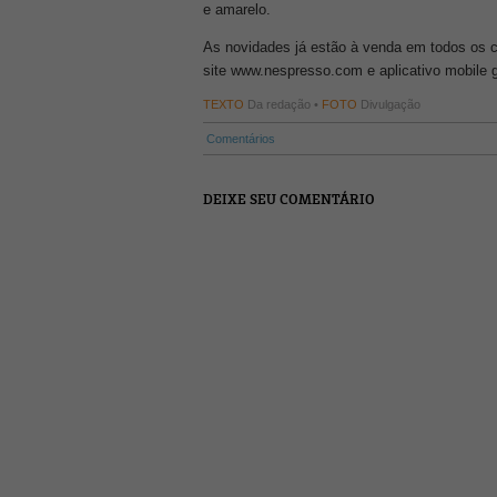
e amarelo.
As novidades já estão à venda em todos os c
site www.nespresso.com e aplicativo mobile gr
TEXTO
Da redação •
FOTO
Divulgação
Comentários
DEIXE SEU COMENTÁRIO