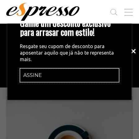
T
Ganhe um desconto exclusivo
O
G
para arrasar com estilo!
Inscreva-se em nossa newsletter!
G
L
Fique por dentro das principais notícias
E
Resgate seu cupom de desconto para
e tendências do mundo do café.
M
aposentar aquilo que já não te representa
E
MERCADO
•
07/12/2021
mais.
N
Nespresso comemora 15 anos no
U
Brasil com programas voltados para
ASSINE
INSCREVA-SE AGORA!
qualidade e sustentabilidade