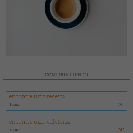
A Nespresso completa 15 anos de atividade no Brasil em 2021 e paga
CONTINUAR LENDO
10 milhões de dólares em prêmio sobre a última safra comercializada
com a companhia. Todas as 1.200 fazendas brasileiras que fornecem
café para a empresa fazem parte do Programa Nespresso AAA de
Qualidade Sustentável e serão contempladas pela iniciativa. Desde o
encontre uma receita
início do Programa no Brasil, em 2005, a empresa realiza o prêmio
anualmente como forma de reconhecimento ao bom trabalho de seus
fornecedores.
encontre uma cafeteria
“A Nespresso acredita que o café de qualidade e a sustentabilidade
das comunidades agrícolas estão interligados e que, somente a partir