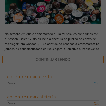
Na semana em que é comemorado o Dia Mundial do Meio Ambiente,
a Nescafé Dolce Gusto anuncia a abertura ao público do centro de
reciclagem em Osasco (SP) e convida as pessoas a embarcarem na
jornada de conscientização da reciclagem. O objetivo é incentivar os
consumidores a realizarem a destinação correta dos materiais,
fortalecendo, assim, a cadeia sustentável e contribuindo para um
CONTINUAR LENDO
futuro mais verde.
O espaço conta com tecnologias para separar e processar os
encontre uma receita
materiais das cápsulas, como a borra de café e os resíduos orgânicos
(que são convertidos em adubo e são compostados) e o plástico (que
passa por reciclagem e é transformado em matéria-prima novamente).
encontre uma cafeteria
“Desde 2019, as cápsulas de Nescafé Dolce Gusto são recicladas no
centro e, abrir esse espaço ao público, é um passo importante na