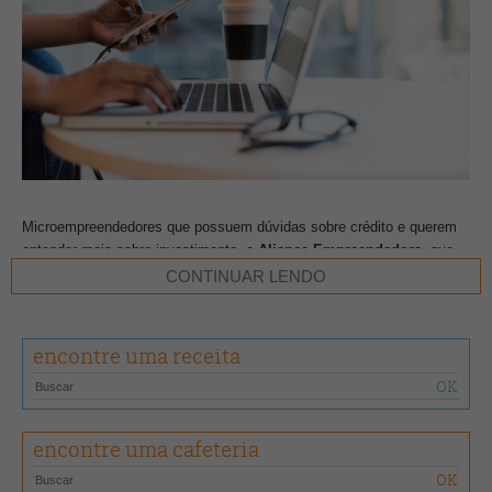
Microempreendedores que possuem dúvidas sobre crédito e querem
entender mais sobre investimento, a
Aliança Empreendedora
, que
desde 2005 apoia empresas, organizações sociais e governos a
CONTINUAR LENDO
desenvolver modelos de negócios inclusivos e projetos de apoio a
microempreendedores de baixa renda, ampliando o acesso a
conhecimento, redes, mercados e crédito para que desenvolvam ou
encontre uma receita
iniciem seus empreendimentos, está com inscrições abertas para o
curso gratuito
“Desvendando o crédito”
.
O curso receberá inscrições até 4 de abril e é oferecido através de
encontre uma cafeteria
uma parceria entre Aliança Empreendedora e o Center for Inclusive
Growth. Tem como objetivo auxiliar microempreendedores com