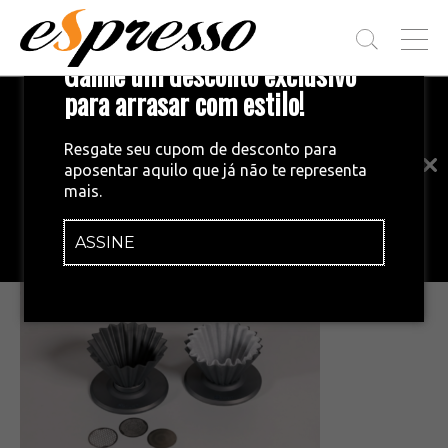
T
Ganhe um desconto exclusivo
O
G
para arrasar com estilo!
Inscreva-se em nossa newsletter!
G
L
Fique por dentro das principais notícias
E
Resgate seu cupom de desconto para
e tendências do mundo do café.
M
aposentar aquilo que já não te representa
E
•
09/02/2026
mais.
N
Gemini_Generated_Image_9vjlf69vjl
U
f69vjl
ASSINE
INSCREVA-SE AGORA!