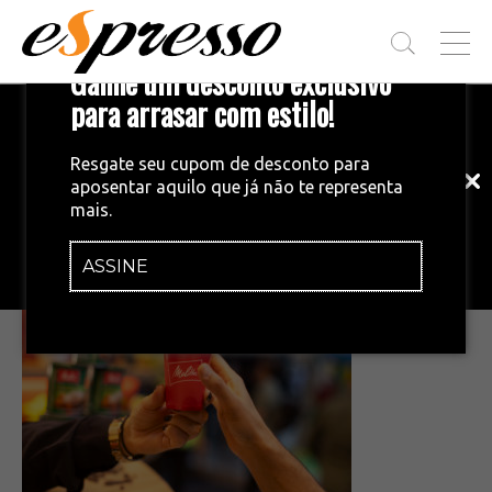
T
Ganhe um desconto exclusivo
O
G
para arrasar com estilo!
Inscreva-se em nossa newsletter!
G
L
Fique por dentro das principais notícias
E
Resgate seu cupom de desconto para
e tendências do mundo do café.
M
aposentar aquilo que já não te representa
E
•
29/04/2025
mais.
N
20241121MD0619 (1)
U
ASSINE
INSCREVA-SE AGORA!