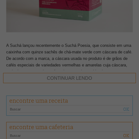
A Suchá lançou recentemente o Suchá Poesia, que consiste em uma
caixinha com quinze sachês de chá-mate verde com cáscara de café.
De acordo com a marca, a cáscara usada no produto é de grãos de
cafés especiais de variedades vermelhas e amarelas cuja cáscara,
mais doce e com sabores frutados, quando combinada com o mate
CONTINUAR LENDO
verde, resulta numa bebida equilibrada.
O produto vem no estilo drip, em que você encaixa as alças laterais
encontre uma receita
do sachê na caneca e joga a água dentro do saquinho. Além desse
sabor, a Suchá também conta com chá-mate verde com capim-limão
e limão; chá-mate verde com maçã e canela; chá capim-limão com
camomila, menta e erva-doce; e chá capim-limão com laranja.
encontre uma cafeteria
A caixinha com quinze drips custa R$ 55 no site da marca.