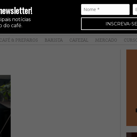
newsletter!
pais notícias
INSCREVA-SE
 do café.
CAFÉ & PREPAROS
BARISTA
CAFEZAL
MERCADO
CURS