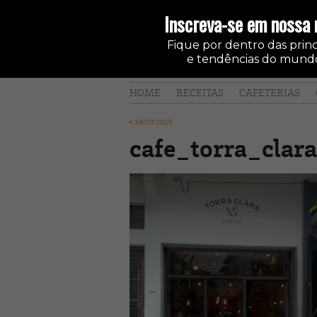
Inscreva-se em nossa 
Fique por dentro das princi
e tendências do mundo
HOME
RECEITAS
CAFETERIAS
•
19/03/2015
cafe_torra_clara