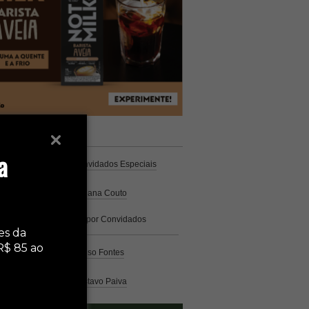
unistas
Espresso
a
Coluna Café
por Convidados Especiais
Na cozinha
por Cristiana Couto
Café com História
por Convidados
Especiais
es da
R$ 85 ao
Análise
por Caio Alonso Fontes
Pelo Mundo
por Gustavo Paiva