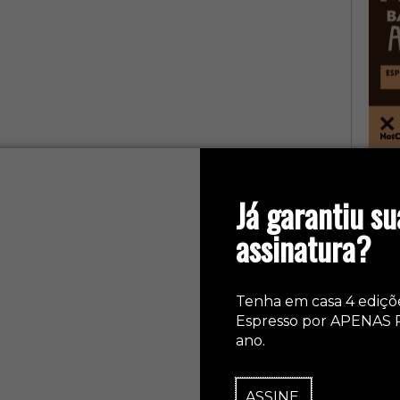
col
Já garantiu su
assinatura?
Tenha em casa 4 ediçõ
Espresso por APENAS 
ano.
ASSINE