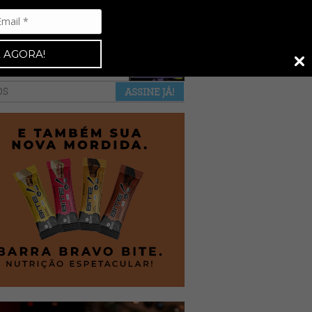
Espresso 92
•
NAS BANCAS
•
 AGORA!
a revista
anuncie
pontos de venda
OS
ASSINE JÁ!