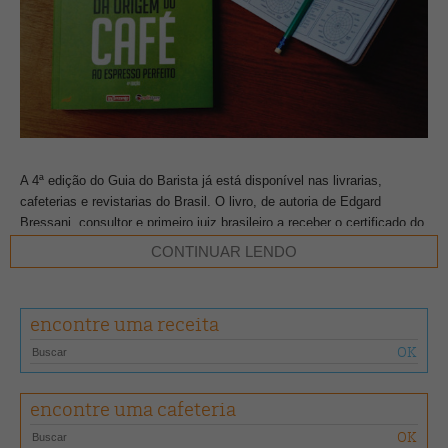
A 4ª edição do Guia do Barista já está disponível nas livrarias,
cafeterias e revistarias do Brasil. O livro, de autoria de Edgard
Bressani, consultor e primeiro juiz brasileiro a receber o certificado do
World Barista Championship (WBC) – campeonato mundial entre
CONTINUAR LENDO
profissionais do setor – traz amplo conteúdo sobre o caminho
percorrido pelo grão desde à colheita até o barista.
encontre uma receita
A obra, direcionada a atender o novo profissional do café e
acompanhar o crescimento do mercado interno da bebida no país,
teve seu primeiro exemplar lançado em 2007, com a abordagem de
temas referentes à preparação de espresso, trazendo informações
encontre uma cafeteria
sobre a produção da bebida, dicas e a demonstração de drinques à
base do fruto.