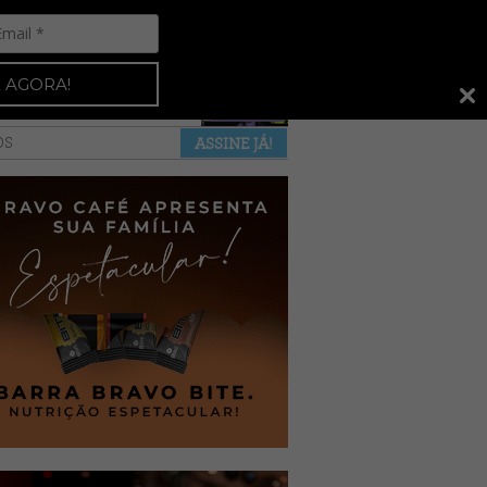
Espresso 92
•
NAS BANCAS
•
 AGORA!
a revista
anuncie
pontos de venda
OS
ASSINE JÁ!