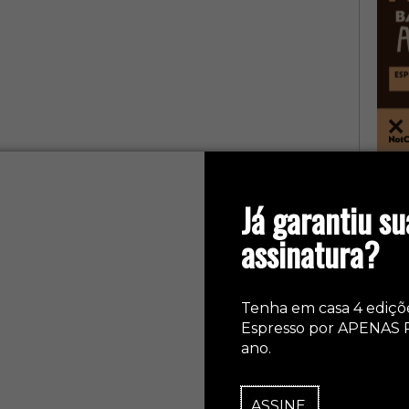
col
Já garantiu su
assinatura?
Tenha em casa 4 ediçõ
Espresso por APENAS 
ano.
ASSINE