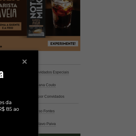
unistas
Espresso
a
Coluna Café
por Convidados Especiais
Na cozinha
por Cristiana Couto
Café com História
por Convidados
Especiais
es da
R$ 85 ao
Análise
por Caio Alonso Fontes
Pelo Mundo
por Gustavo Paiva