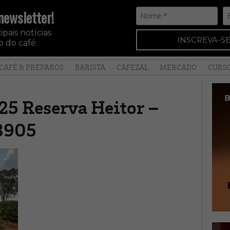
newsletter!
pais notícias
INSCREVA-SE
 do café.
CAFÉ & PREPAROS
BARISTA
CAFEZAL
MERCADO
CURS
25 Reserva Heitor –
3905