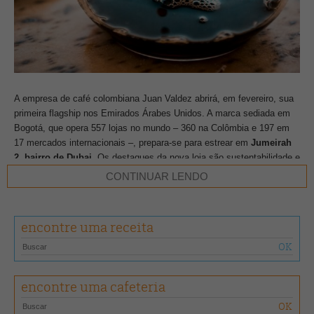
A empresa de café colombiana Juan Valdez abrirá, em fevereiro, sua
primeira flagship nos Emirados Árabes Unidos. A marca sediada em
Bogotá, que opera 557 lojas no mundo – 360 na Colômbia e 197 em
17 mercados internacionais –, prepara-se para estrear em
Jumeirah
2, bairro de Dubai
. Os destaques da nova loja são sustentabilidade e
responsabilidade ambiental.
CONTINUAR LENDO
De acordo com o World Coffee Portal, após a inauguração da unidade,
a Juan Valdez planeja restabelecer, este ano,
sua presença no
encontre uma receita
México
. Em 2018, a rede fechou oito lojas no país, ao encerrar uma
parceria de franquia “não lucrativa”.
Em 2023, os
negócios internacionais
da Juan Valdez
cresceram
encontre uma cafeteria
16%
nas vendas ano a ano no terceiro trimestre, o que foi atribuído às
fortes vendas nas lojas e às parcerias de HORECA. Nos primeiros