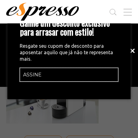
T
Ganhe um desconto exclusivo
O
G
para arrasar com estilo!
Inscreva-se em nossa newsletter!
G
L
Fique por dentro das principais notícias
E
Resgate seu cupom de desconto para
e tendências do mundo do café.
M
aposentar aquilo que já não te representa
E
•
16/10/2015
mais.
N
Ventura Lounge Mocoffee
U
ASSINE
INSCREVA-SE AGORA!