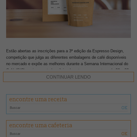
Estão abertas as inscrições para a 3ª edição da Espresso Design,
competição que julga as diferentes embalagens de café disponíveis
no mercado e expõe as melhores durante a Semana Internacional do
Café (SIC), maior evento brasileiro do setor, que acontece de 20 a 22
de novembro, em Belo Horizonte (MG).
CONTINUAR LENDO
Dividida em duas etapas, a primeira consiste na inscrição e envio das
embalagens para a comissão avaliadora. Aqui, além da
Espresso
,
encontre uma receita
participam convidados especialistas nas áreas do café e do design
para selecionar as 20 embalagens que ficarão expostas nos três dias
de evento.
encontre uma cafeteria
Depois entra o voto popular. Na segunda etapa, a partir da noite de 19