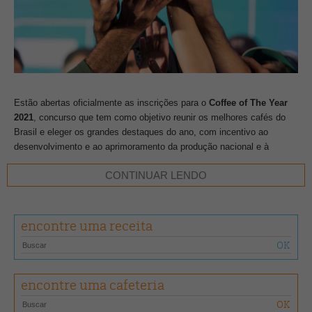
Estão abertas oficialmente as inscrições para o
Coffee of The Year
2021
, concurso que tem como objetivo reunir os melhores cafés do
Brasil e eleger os grandes destaques do ano, com incentivo ao
desenvolvimento e ao aprimoramento da produção nacional e à
divulgação de novas origens do café.
CONTINUAR LENDO
Assim como no ano passado, a edição também contará com quatro
categorias: as tradicionais (arábica e canéfora) e as menções
encontre uma receita
honrosas para fermentação induzida arábica e para fermentação
induzida canéfora.
A novidade de 2021 é que, com o anúncio divulgado na última
encontre uma cafeteria
segunda-feira (9) pela Semana Internacional do Café, de que o evento
acontecerá de forma presencial e digital entre os dias 10 e 12 de