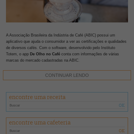
A Associação Brasileira da Indústria de Café (ABIC) possui um
aplicativo que ajuda o consumidor a ver as certificações e qualidades
de diversos cafés. Com o software, desenvolvido pelo Instituto
Totem, o app
De Olho no Café
conta com informações de várias
marcas do mercado cadastradas na ABIC.
O download da ferramenta é gratuito e permite que o usuário saiba a
CONTINUAR LENDO
procedência dos grãos de forma instantânea. O uso é muito simples:
basta abrir o aplicativo e escanear o código de barras da embalagem
ou digitá-lo, o resultado é imediato e traz na tela as características
encontre uma receita
principais do café, como a classificação, corpo, acidez e aroma. O
serviço também possibilita que cada usuário avalie os produtos,
criando uma interação entre os consumidores.
encontre uma cafeteria
De acordo com Nathan Herszkowicz, diretor da ABIC, a plataforma,
além de auxiliar na hora da compra, pode ajudar na educação do