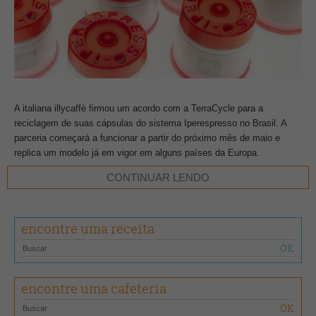
A italiana illycaffè firmou um acordo com a TerraCycle para a
reciclagem de suas cápsulas do sistema Iperespresso no Brasil. A
parceria começará a funcionar a partir do próximo mês de maio e
replica um modelo já em vigor em alguns países da Europa.
CONTINUAR LENDO
O sistema prevê o envio gratuito das cápsulas Iperespresso usadas,
para que sejam recicladas as partes plásticas e feita a compostagem
do resíduo orgânico. Qualquer consumidor ou cliente illy poderá
encontre uma receita
participar, bastando apenas se registrar na página do programa – que
estará disponível em maio – e levar suas cápsulas até a agência dos
Correios mais próxima, sem qualquer custo.
encontre uma cafeteria
Além disso, a parceria visa estabelecer pontos de coleta em locais
selecionados, inicialmente em São Paulo e no Rio de Janeiro. O