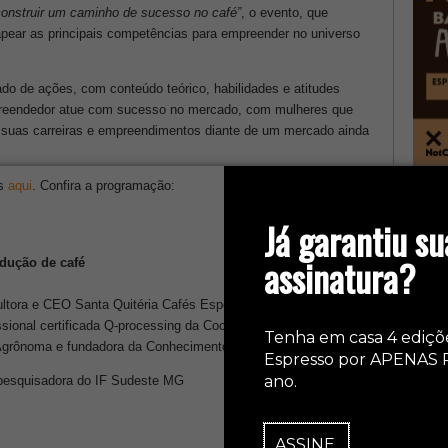
construir um caminho de sucesso no café”
, o evento, que
mapear as principais competências para empreender no universo
ado de ações, com conteúdo teórico, habilidades e atitudes
preendedor atue com sucesso no mercado, com mulheres que
ir suas carreiras e empreendimentos diante de um mercado ainda
as
aqui
. Confira a programação:
col
Já garantiu su
assinatura?
dução de café
ltora e CEO Santa Quitéria Cafés Especiais
ssional certificada Q-processing da Cocatrel Direct Trade
Tenha em casa 4 ediçõ
 Agrônoma e fundadora da Conhecimento Agro
Espresso por APENAS 
ano.
 pesquisadora do IF Sudeste MG
ASSINE