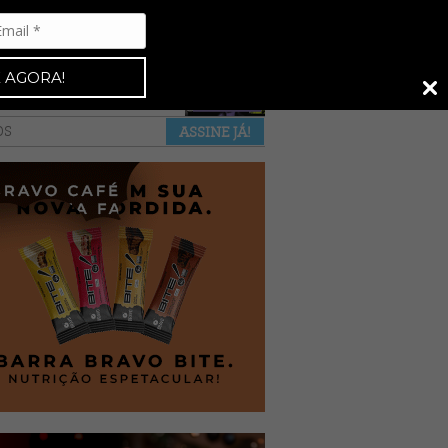
Espresso 92
•
NAS BANCAS
•
 AGORA!
a revista
anuncie
pontos de venda
OS
ASSINE JÁ!