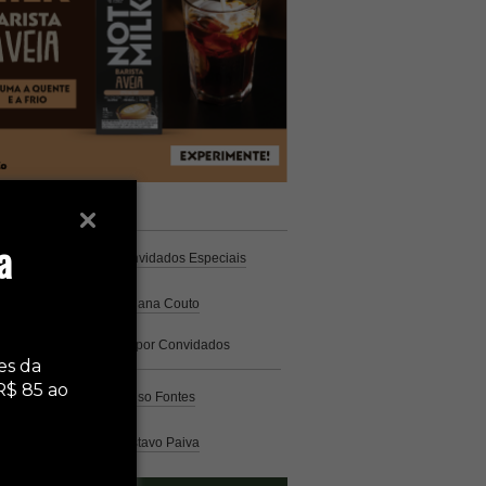
unistas
Espresso
a
Coluna Café
por Convidados Especiais
Na cozinha
por Cristiana Couto
Café com História
por Convidados
Especiais
es da
R$ 85 ao
Análise
por Caio Alonso Fontes
Pelo Mundo
por Gustavo Paiva