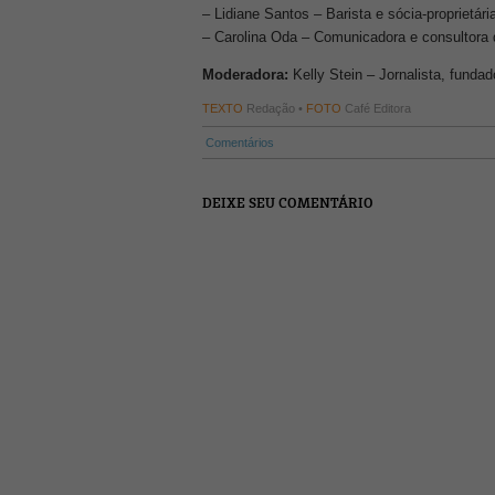
– Lidiane Santos – Barista e sócia-proprietár
– Carolina Oda – Comunicadora e consultora 
Moderadora:
Kelly Stein – Jornalista, funda
TEXTO
Redação •
FOTO
Café Editora
Comentários
DEIXE SEU COMENTÁRIO