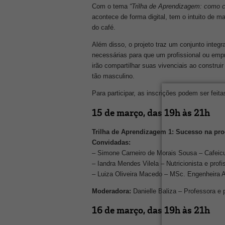
Com o tema
“Trilha de Aprendizagem: como 
acontece de forma digital, tem o intuito de 
do café.
Além disso, o projeto traz um conjunto integr
necessárias para que um profissional ou em
irão compartilhar suas vivenciais ao constru
tão masculino.
Para participar, as inscrições podem ser feit
15 de março, das 19h às 21h
Trilha de Aprendizagem 1: Sucesso na pro
Convidadas:
– Simone Carneiro de Morais Sousa – Cafeicu
– Iandra Mendes Vilela – Nutricionista e profi
– Luiza Oliveira Macedo – MSc. Engenheira
Moderadora:
Danielle Baliza – Professora e
16 de março, das 19h às 21h