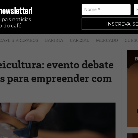
newsletter!
pais notícias
INSCREVA-SE
 do café.
CAFÉ & PREPAROS
BARISTA
CAFEZAL
MERCADO
CURS
eicultura: evento debate
os para empreender com