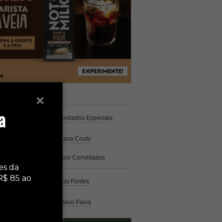
unistas
Espresso
a
Coluna Café
por Convidados Especiais
Na cozinha
por Cristiana Couto
Café com História
por Convidados
Especiais
es da
R$ 85 ao
Análise
por Caio Alonso Fontes
Pelo Mundo
por Gustavo Paiva