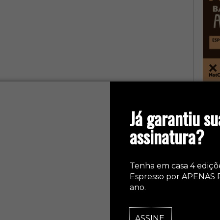
col
Já garantiu su
assinatura?
Tenha em casa 4 ediçõ
Espresso por APENAS 
ano.
ASSINE