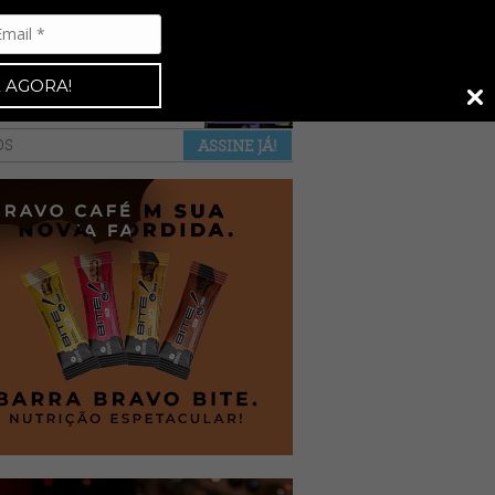
Espresso 92
•
NAS BANCAS
•
 AGORA!
a revista
anuncie
pontos de venda
OS
ASSINE JÁ!