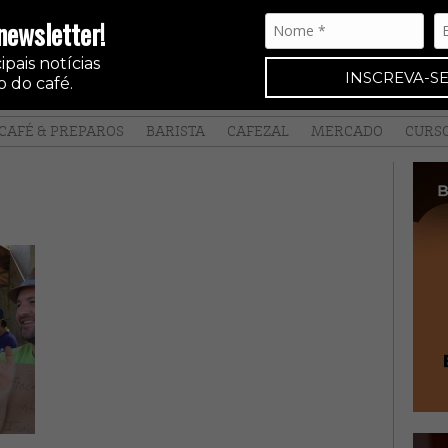
newsletter!
pais notícias
INSCREVA-SE
 do café.
CAFÉ & PREPAROS
BARISTA
CAFEZAL
MERCADO
CURS