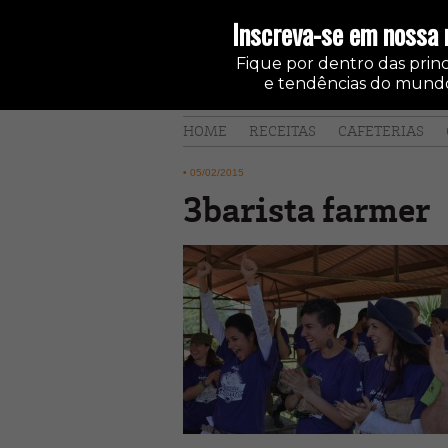
Inscreva-se em nossa 
Fique por dentro das princi
e tendências do mundo
HOME
RECEITAS
CAFETERIAS
•
05/02/2015
3barista farmer