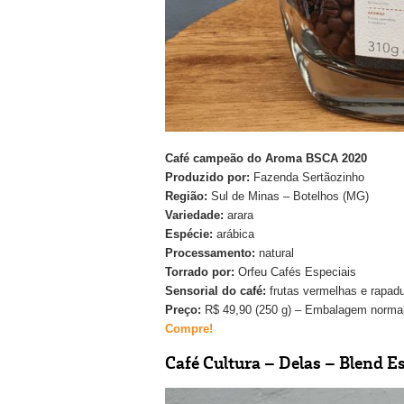
Café campeão do Aroma BSCA 2020
Produzido por:
Fazenda Sertãozinho
Região:
Sul de Minas – Botelhos (MG)
Variedade:
arara
Espécie:
arábica
Processamento:
natural
Torrado por:
Orfeu Cafés Especiais
Sensorial do café:
frutas vermelhas e rapad
Preço:
R$ 49,90 (250 g) – Embalagem normal 
Compre!
Café Cultura – Delas – Blend E