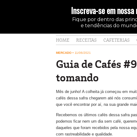
Inscreva-se em nossa 
Fique por dentro das princi
e tendências do mundo
HOME
RECEITAS
CAFETERIAS
MERCADO
•
11/06/2021
Guia de Cafés #9
tomando
Mês de junho! A colheita já começou em muit
cafés dessa safra chegarem até nós consumid
que você encontrar por aí, na sua grande mai
Recebemos os últimos cafés dessa safra pass
podemos ficar nem um dia sem café, queremos
daqueles que foram recebidos pela nossa equ
com rastreabilidade e qualidade.