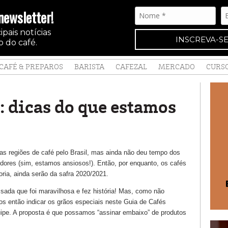
newsletter!
pais notícias
INSCREVA-SE
 do café.
CAFÉ & PREPAROS
BARISTA
CAFEZAL
MERCADO
CURS
: dicas do que estamos
as regiões de café pelo Brasil, mas ainda não deu tempo dos
ores (sim, estamos ansiosos!). Então, por enquanto, os cafés
oria, ainda serão da safra 2020/2021.
ada que foi maravilhosa e fez história! Mas, como não
 então indicar os grãos especiais neste Guia de Cafés
ipe. A proposta é que possamos “assinar embaixo” de produtos