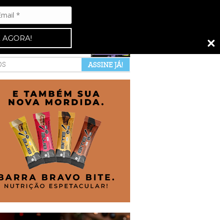
Espresso 92
•
NAS BANCAS
•
 AGORA!
a revista
anuncie
pontos de venda
OS
ASSINE JÁ!