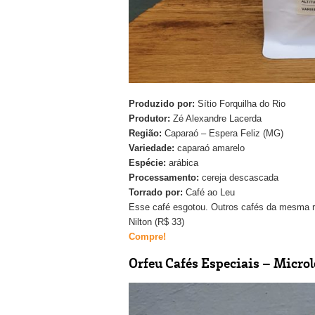
Produzido por:
Sítio Forquilha do Rio
Produtor:
Zé Alexandre Lacerda
Região:
Caparaó – Espera Feliz (MG)
Variedade:
caparaó amarelo
Espécie:
arábica
Processamento:
cereja descascada
Torrado por:
Café ao Leu
Esse café esgotou. Outros cafés da mesma re
Nilton (R$ 33)
Compre!
Orfeu Cafés Especiais – Micro