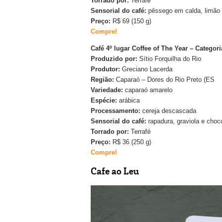
Torrado por:
Terrafé
Sensorial do café
:
pêssego em calda, limão si
Preço:
R$ 69 (150 g)
Compre!
Café 4º lugar Coffee of The Year – Categor
Produzido por:
Sítio Forquilha do Rio
Produtor:
Greciano Lacerda
Região:
Caparaó – Dores do Rio Preto (ES
Variedade:
caparaó amarelo
Espécie:
arábica
Processamento:
cereja descascada
Sensorial do café:
rapadura, graviola e choc
Torrado por:
Terrafé
Preço:
R$ 36 (250 g)
Compre!
Cafe ao Leu