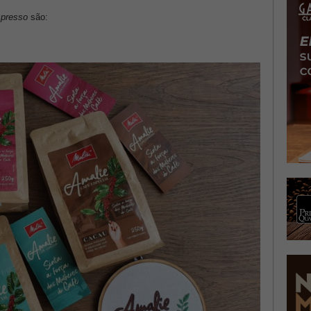
presso
são: