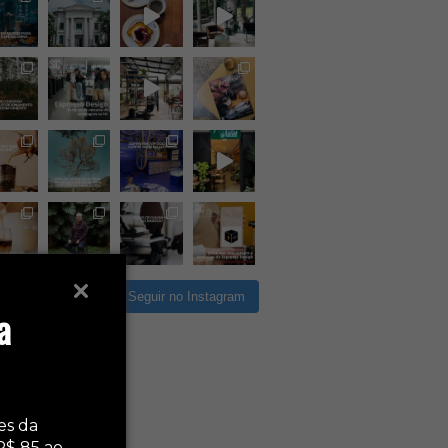
rregar mais
Seguir no Instagram
a
es da
R$ 85 ao