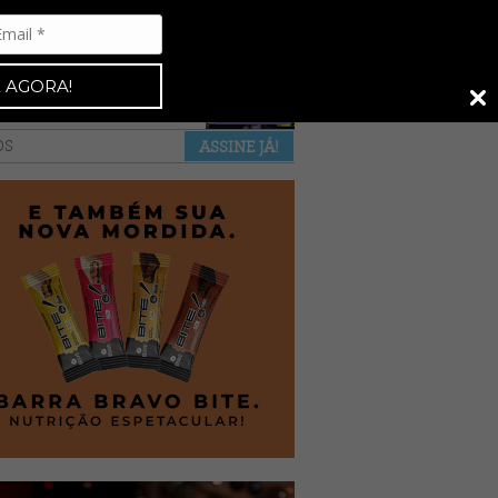
Espresso 92
•
NAS BANCAS
•
 AGORA!
a revista
anuncie
pontos de venda
OS
ASSINE JÁ!