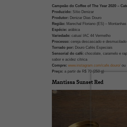
Campeão do Coffee of The Year 2020 – Cat
Produzido:
Sítio Denizar
Produtor:
Denizar Dias Douro
Região:
Marechal Floriano (ES) – Montanhas 
Espécie:
arábica
Variedade:
catuaí IAC 44 Vermelho
Processo:
cereja descascado e desmucilado
Torrado por:
Douro Cafés Especiais
Sensorial do café:
chocolate, caramelo e rap
sabor e acidez cítrica
Compre:
www.instagram.com/cafe.douro/
ou 
Preço:
a partir de R$ 70 (250 g)
Mantissa Sunset Red