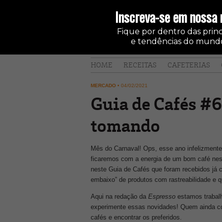
Inscreva-se em nossa 
Fique por dentro das princi
e tendências do mundo
HOME
RECEITAS
CAFETERIAS
MERCADO
•
04/02/2021
Guia de Cafés #6
tomando
Mês do Carnaval! Ops, esse ano infelizment
ficaremos com a energia de um bom café ness
neste Guia de Cafés que foram recebidos já 
embaixo” de produtos com rastreabilidade e q
Aqui na redação da
Espresso
estamos trabalh
experimente essas novidades! Quem ainda con
cafés e encontrar os preferidos.