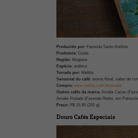
Produzido por:
Fazenda Santo Antônio
Produtora:
Guida
Região:
Mogiana
Espécie:
arábica
Torrado por:
Melitta
Sensorial do café:
aroma floral, sabor de ce
Compre:
www.melitta.com.br/amalie
Outros cafés da marca:
Amalie Cacau (Fazen
Amalie Frutado (Fazenda Retiro, em Patrocíni
Preço:
R$ 15,90 (250 g)
Douro Cafés Especiais