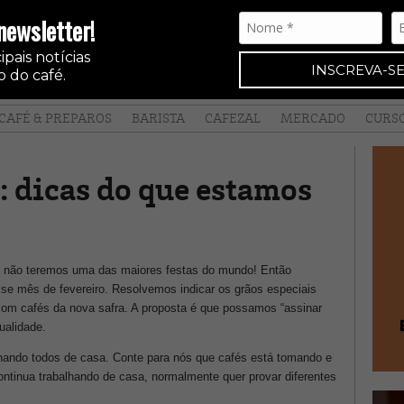
newsletter!
pais notícias
INSCREVA-SE
 do café.
CAFÉ & PREPAROS
BARISTA
CAFEZAL
MERCADO
CURS
: dicas do que estamos
e não teremos uma das maiores festas do mundo! Então
e mês de fevereiro. Resolvemos indicar os grãos especiais
com cafés da nova safra. A proposta é que possamos “assinar
ualidade.
ando todos de casa. Conte para nós que cafés está tomando e
tinua trabalhando de casa, normalmente quer provar diferentes