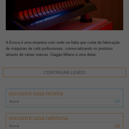
A Evoca é uma empresa com sede na Itália que cuida da fabricação
de máquinas de café profissionais, comercializando os produtos
através de várias marcas. Gaggia Milano é uma delas.
Fundada em 1938, a Gaggia chegou aos 80 anos com um evento para
CONTINUAR LENDO
marcar o retorno da marca no mercado, com uma nova linha de
máquinas profissionais que traz a herança da Gaggia Milano e a
tecnologia do Grupo Evoca.
encontre uma receita
encontre uma cafeteria