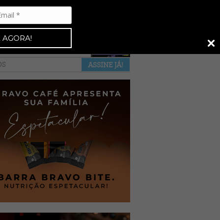
Espresso 92
•
NAS BANCAS
•
 AGORA!
a revista
anuncie
pontos de venda
OS
ASSINE JÁ!