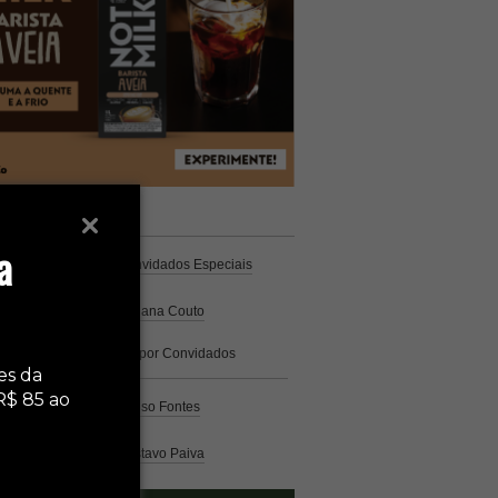
unistas
Espresso
a
Coluna Café
por Convidados Especiais
Na cozinha
por Cristiana Couto
Café com História
por Convidados
Especiais
es da
R$ 85 ao
Análise
por Caio Alonso Fontes
Pelo Mundo
por Gustavo Paiva