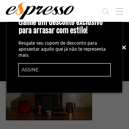
T
Ganhe um desconto exclusivo
O
G
para arrasar com estilo!
Inscreva-se em nossa newsletter!
G
L
Fique por dentro das principais notícias
E
Resgate seu cupom de desconto para
e tendências do mundo do café.
M
aposentar aquilo que já não te representa
E
•
24/07/2025
mais.
N
Captura de tela 2025-07-24 150536
U
ASSINE
INSCREVA-SE AGORA!