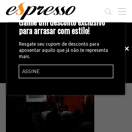
T
Ganhe um desconto exclusivo
O
G
para arrasar com estilo!
Inscreva-se em nossa newsletter!
G
L
Fique por dentro das principais notícias
E
Resgate seu cupom de desconto para
e tendências do mundo do café.
M
aposentar aquilo que já não te representa
E
•
10/11/2014
mais.
N
mentes brilhantes
U
ASSINE
INSCREVA-SE AGORA!