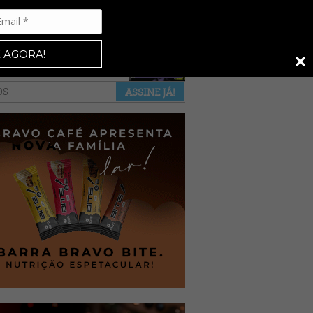
Espresso 92
•
NAS BANCAS
•
 AGORA!
a revista
anuncie
pontos de venda
OS
ASSINE JÁ!