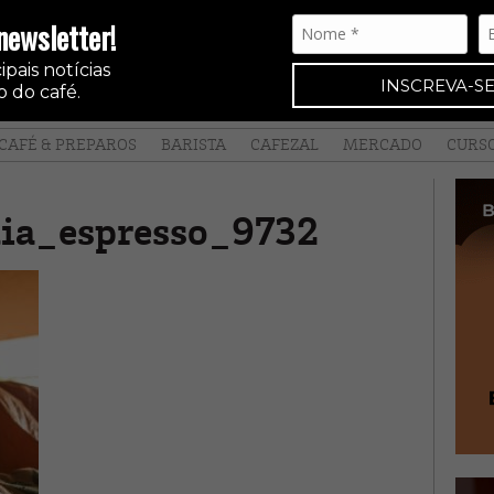
newsletter!
pais notícias
INSCREVA-SE
 do café.
CAFÉ & PREPAROS
BARISTA
CAFEZAL
MERCADO
CURS
ia_espresso_9732