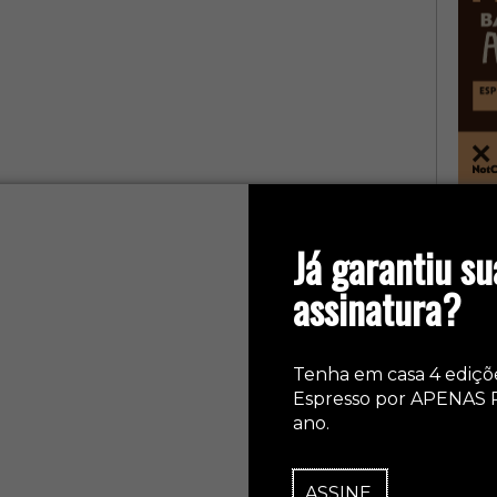
col
Já garantiu su
assinatura?
Tenha em casa 4 ediçõ
Espresso por APENAS 
ano.
ASSINE