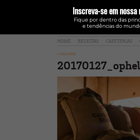
Inscreva-se em nossa 
Fique por dentro das princi
e tendências do mundo
HOME
RECEITAS
CAFETERIAS
•
13/11/2025
20170127_ophel