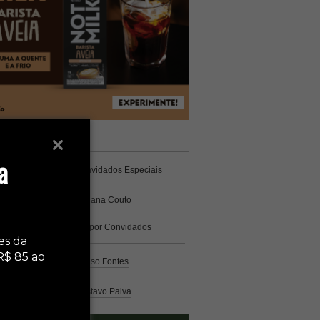
unistas
Espresso
a
Coluna Café
por Convidados Especiais
Na cozinha
por Cristiana Couto
Café com História
por Convidados
Especiais
es da
R$ 85 ao
Análise
por Caio Alonso Fontes
Pelo Mundo
por Gustavo Paiva