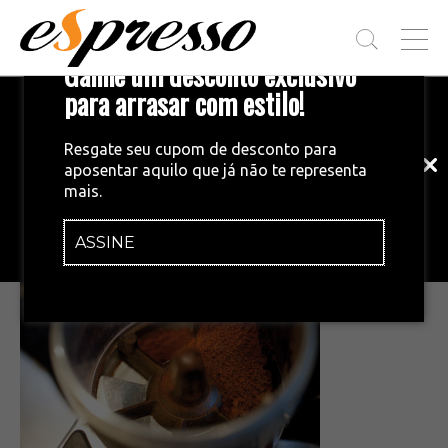
T
Ganhe um desconto exclusivo
O
G
para arrasar com estilo!
Inscreva-se em nossa newsletter!
G
L
Fique por dentro das principais notícias
E
Resgate seu cupom de desconto para
e tendências do mundo do café.
M
aposentar aquilo que já não te representa
E
•
26/03/2015
mais.
N
IMG_2309
U
ASSINE
INSCREVA-SE AGORA!