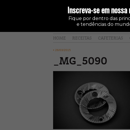
Inscreva-se em nossa 
Fique por dentro das princi
e tendências do mundo
HOME
RECEITAS
CAFETERIAS
•
26/03/2015
_MG_5090