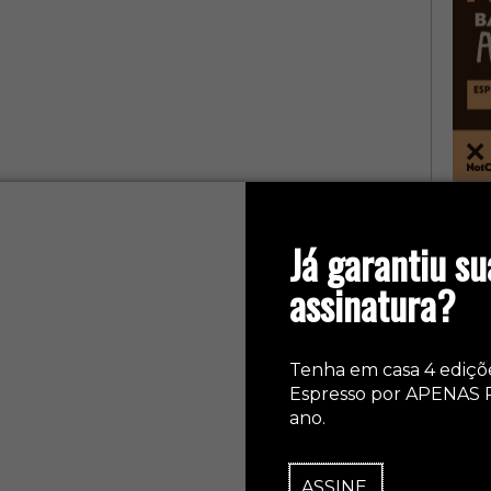
col
Já garantiu su
assinatura?
Tenha em casa 4 ediçõ
Espresso por APENAS 
ano.
ASSINE