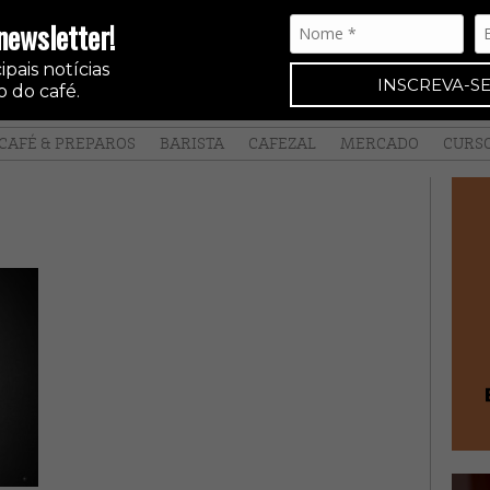
newsletter!
pais notícias
INSCREVA-SE
 do café.
CAFÉ & PREPAROS
BARISTA
CAFEZAL
MERCADO
CURS