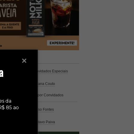
unistas
Espresso
a
Coluna Café
por Convidados Especiais
Na cozinha
por Cristiana Couto
Café com História
por Convidados
Especiais
es da
R$ 85 ao
Análise
por Caio Alonso Fontes
Pelo Mundo
por Gustavo Paiva