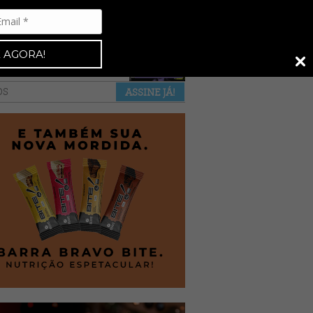
Espresso 92
•
NAS BANCAS
•
 AGORA!
a revista
anuncie
pontos de venda
OS
ASSINE JÁ!